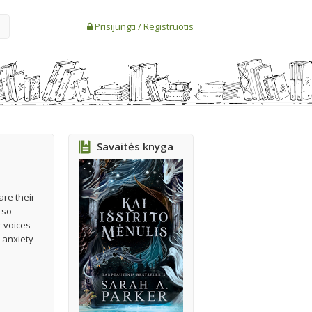
Prisijungti
/
Registruotis
Savaitės knyga
re their
 so
r voices
 anxiety