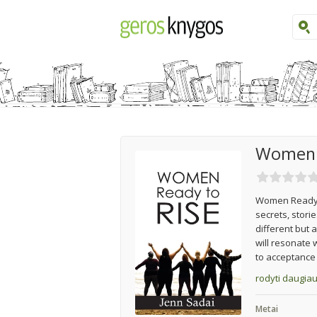
Women 
Women Ready t
secrets, stori
different but 
will resonate 
to acceptance 
rodyti daugia
Metai