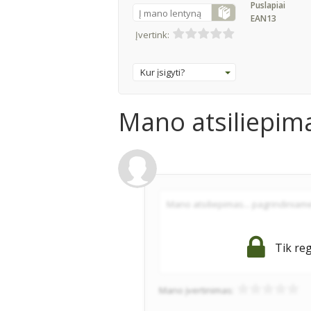
Puslapiai
Į mano lentyną
EAN13
Įvertink:
Kur įsigyti?
Mano atsiliepim
Tik reg
Mano įvertinimas: