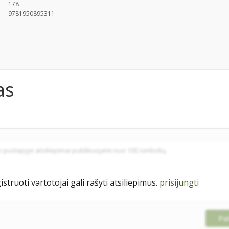
178
9781950895311
as
istruoti vartotojai gali rašyti atsiliepimus.
prisijungti