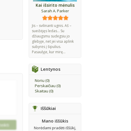
Kai išsirito mėnulis
Sarah A. Parker
Jis – svilinanti ugnis. Aš –
sueižėjęs ledas... Su
džiaugsmu sudegsiu jo
glėbyje, net jei visa aplink
subyrės į šipulius.
Pasaulyje, kur mirę...
Lentynos
Noriu (
0
)
Perskaičiau (
0
)
Skaitau (
0
)
Iššūkiai
Mano iššūkis
Norėdami pradėti iššūkį,