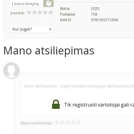
Į mano lentyną
Metai
2020
Įvertink:
Puslapiai
158
EAN13
9781950772896
Kur įsigyti?
Mano atsiliepimas
Tik registruoti vartotojai gali r
Mano įvertinimas: