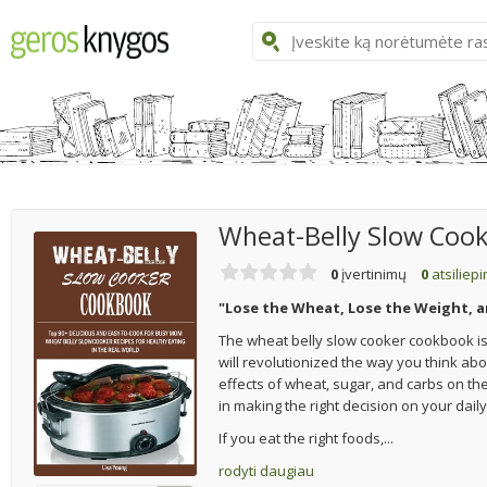
Wheat-Belly Slow Coo
0
įvertinimų
0
atsiliep
"Lose the Wheat, Lose the Weight, a
The wheat belly slow cooker cookbook is a
will revolutionized the way you think ab
effects of wheat, sugar, and carbs on t
in making the right decision on your daily
If you eat the right foods,...
rodyti daugiau