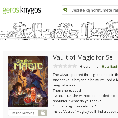
Vault of Magic for 5e
0
įvertinimų
0
atsiliep
The wizard peered through the hole in th
ancient vault beyond. She murmured a fe
magical auras.
Then she gasped.
"What is it?" the warrior demanded, holdi
shoulder. "What do you see?"
"Something . . . wondrous!"
Inside Vault of Magic, you'll find a vast 
Į mano lentyną