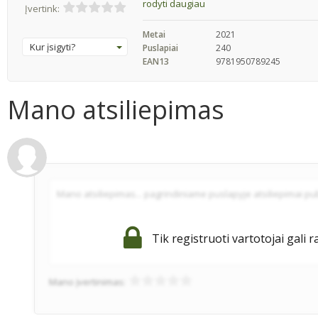
rodyti daugiau
Įvertink:
Metai
2021
Kur įsigyti?
Puslapiai
240
EAN13
9781950789245
Mano atsiliepimas
Tik registruoti vartotojai gali r
Mano įvertinimas: