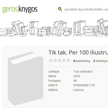
Tik tak. Per 100 ilius
0
įvertinimų
0
atsiliep
Leidėjas
Trys nykštukai
Metai
2026
Puslapiai
96
EAN13
9786094951107
Kalbos:
Lietuvių