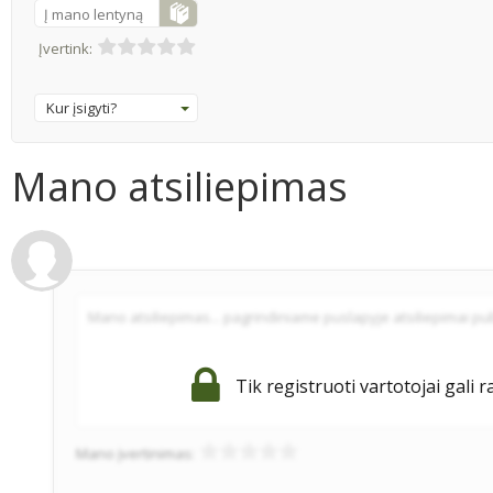
Į mano lentyną
Įvertink:
Kur įsigyti?
Mano atsiliepimas
Tik registruoti vartotojai gali r
Mano įvertinimas: