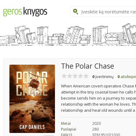
The Polar Chase
0
įvertinimų
0
atsiliep
When American covert operative Chase 
attempt in the tiny coastal town he calls 
become sends him on a journey to separa
relationship with the woman he loves. Th
relationship and heal old wounds until a 
Metai
2020
Puslapiai
280
EAN13
9781951021030