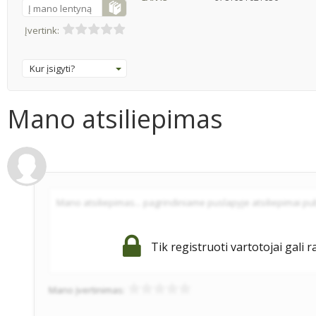
Į mano lentyną
Įvertink:
Kur įsigyti?
Mano atsiliepimas
Tik registruoti vartotojai gali r
Mano įvertinimas: