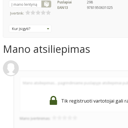
Puslapiai
298
Į mano lentyną
EAN13
9781950631025
Įvertink:
Kur įsigyti?
Mano atsiliepimas
Tik registruoti vartotojai gali r
Mano įvertinimas: