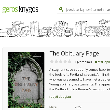
The Obituary Page
0
įvertinimų
0
atsiliep
A stagnant case suddenly comes back to 
the body of a Portland vagrant. Armlin, 
who was presumed to have met a bad en
Young's primary assignments. The appea
the Portland Police Bureau's suspicions th
rodyti daugiau
Metai
2022