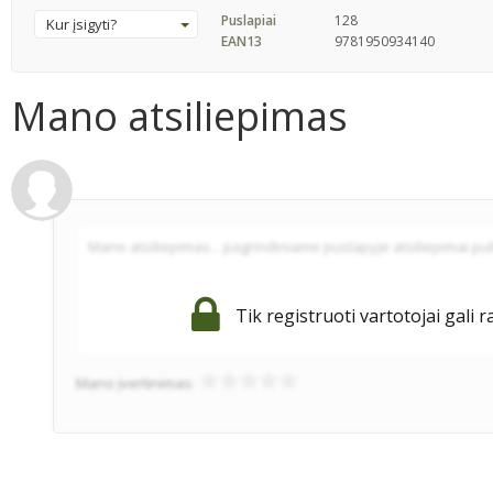
Puslapiai
128
Kur įsigyti?
EAN13
9781950934140
Mano atsiliepimas
Tik registruoti vartotojai gali r
Mano įvertinimas: