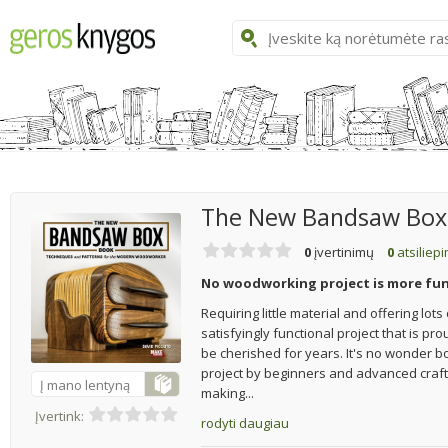
The New Bandsaw Box
0
įvertinimų
0
atsiliep
No woodworking project is more fun
Requiring little material and offering lo
satisfyingly functional project that is pro
be cherished for years. It's no wonder 
project by beginners and advanced crafts
Į mano lentyną
making...
Įvertink:
rodyti daugiau