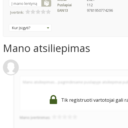
Į mano lentyną
Puslapiai
112
EAN13
9781950774296
Įvertink:
Kur įsigyti?
Mano atsiliepimas
Tik registruoti vartotojai gali r
Mano įvertinimas: