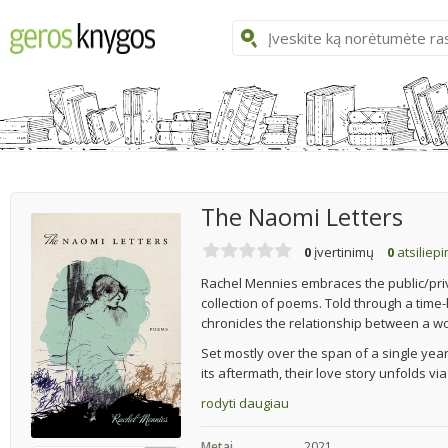
The Naomi Letters
0
įvertinimų
0
atsiliep
Rachel Mennies embraces the public/privat
collection of poems. Told through a time
chronicles the relationship between a 
Set mostly over the span of a single yea
its aftermath, their love story unfolds vi
rodyti daugiau
Metai
2021