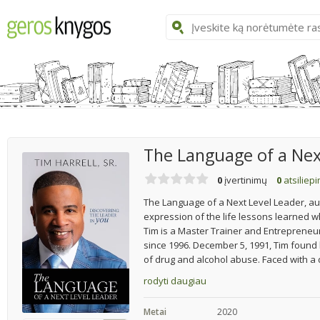
The Language of a Nex
0
įvertinimų
0
atsiliep
The Language of a Next Level Leader, auth
expression of the life lessons learned w
Tim is a Master Trainer and Entrepreneur
since 1996. December 5, 1991, Tim found h
of drug and alcohol abuse. Faced with a d
rodyti daugiau
Metai
2020