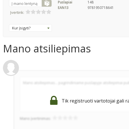
Puslapiai
148
Į mano lentyną
EAN13
9781950718641
Įvertink:
Kur įsigyti?
Mano atsiliepimas
Tik registruoti vartotojai gali r
Mano įvertinimas: