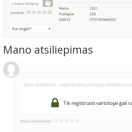
Į mano lentyną
Metai
2021
Įvertink:
Puslapiai
238
EAN13
9781950666041
Kur įsigyti?
Mano atsiliepimas
Tik registruoti vartotojai gali r
Mano įvertinimas: