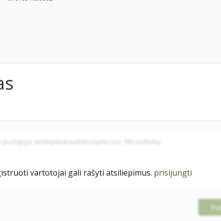
as
istruoti vartotojai gali rašyti atsiliepimus.
prisijungti