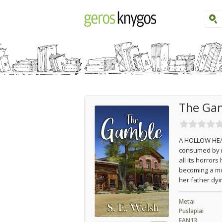
The Ga
A HOLLOW HEAR
consumed by r
all its horror
becoming a mon
her father dyi
Metai
Puslapiai
EAN13