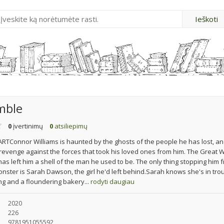
mble
0
įvertinimų
0
atsiliepimų
TConnor Williams is haunted by the ghosts of the people he has lost, an
evenge against the forces that took his loved ones from him. The Great 
s has left him a shell of the man he used to be. The only thing stopping him 
ster is Sarah Dawson, the girl he'd left behind.Sarah knows she's in trou
ng and a floundering bakery...
rodyti daugiau
2020
226
9781951055592