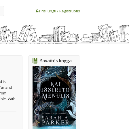
Prisijungti
/
Registruotis
Savaitės knyga
d is
War and
from
ble. With