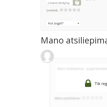
Į mano lentyną
Įvertink:
Kur įsigyti?
Mano atsiliepim
Tik reg
Mano įvertinimas: