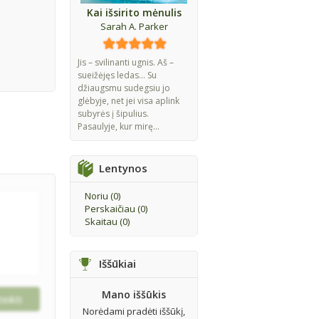
Kai išsirito mėnulis
Sarah A. Parker
Jis – svilinanti ugnis. Aš –
sueižėjęs ledas... Su
džiaugsmu sudegsiu jo
glėbyje, net jei visa aplink
subyrės į šipulius.
Pasaulyje, kur mirę...
Lentynos
Noriu (
0
)
Perskaičiau (
0
)
Skaitau (
0
)
Iššūkiai
Mano iššūkis
Norėdami pradėti iššūkį,