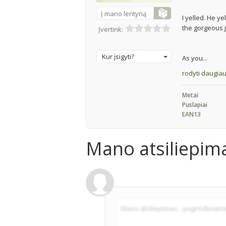
Į mano lentyną
I yelled. He y
the gorgeous je
Įvertink:
Kur įsigyti?
As you...
rodyti daugia
Metai
Puslapiai
EAN13
Mano atsiliepim