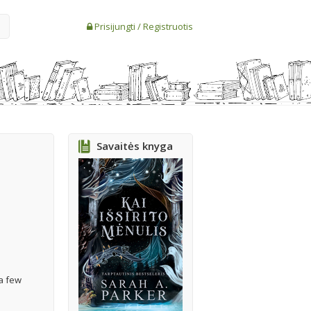
Prisijungti
/
Registruotis
Savaitės knyga
 a few