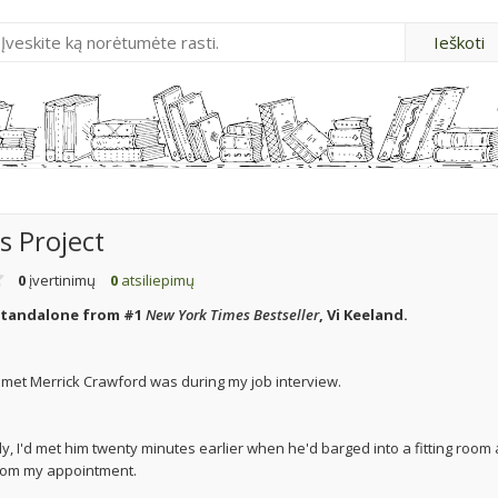
s Project
0
įvertinimų
0
atsiliepimų
 standalone from #1
New York Times Bestseller
, Vi Keeland.
 I met Merrick Crawford was during my job interview.
lly, I'd met him twenty minutes earlier when he'd barged into a fitting room
rom my appointment.