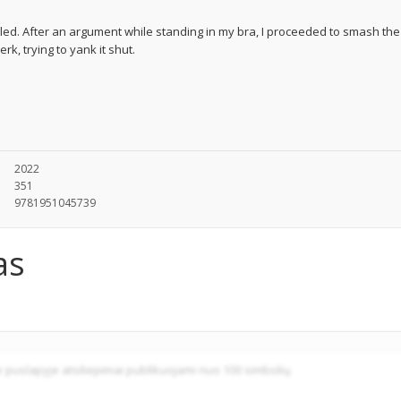
elled. After an argument while standing in my bra, I proceeded to smash the
rk, trying to yank it shut.
u
2022
351
9781951045739
as