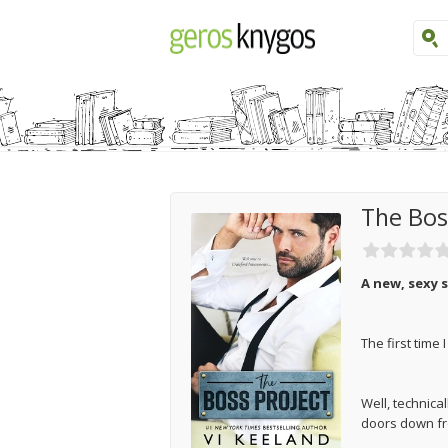
The Bos
A new, sexy
The first time
Well, technica
doors down f