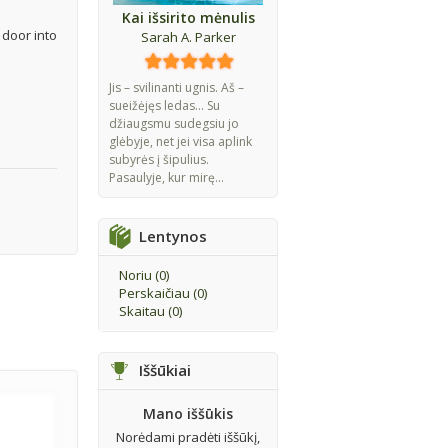
Kai išsirito mėnulis
 door into
Sarah A. Parker
Jis – svilinanti ugnis. Aš –
sueižėjęs ledas... Su
džiaugsmu sudegsiu jo
glėbyje, net jei visa aplink
subyrės į šipulius.
Pasaulyje, kur mirę...
Lentynos
Noriu (
0
)
Perskaičiau (
0
)
Skaitau (
0
)
Iššūkiai
Mano iššūkis
Norėdami pradėti iššūkį,