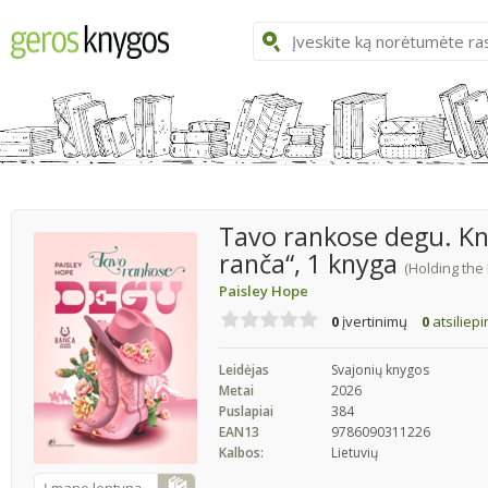
Tavo rankose degu. Kny
ranča“, 1 knyga
(Holding the
Paisley Hope
0
įvertinimų
0
atsiliep
Leidėjas
Svajonių knygos
Metai
2026
Puslapiai
384
EAN13
9786090311226
Kalbos:
Lietuvių