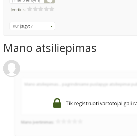
Į mano lentyną
Įvertink:
Kur įsigyti?
Mano atsiliepimas
Tik registruoti vartotojai gali r
Mano įvertinimas: