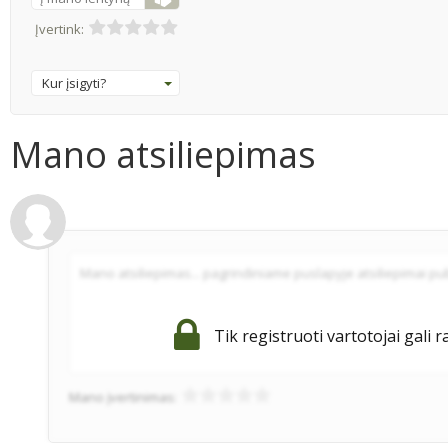
Įvertink:
Kur įsigyti?
Mano atsiliepimas
Tik registruoti vartotojai gali r
Mano įvertinimas: