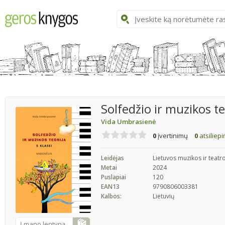
Solfedžio ir muzikos te
Vida Umbrasienė
0
įvertinimų
0
atsiliep
Leidėjas
Lietuvos muzikos ir teat
Metai
2024
Puslapiai
120
EAN13
9790806003381
Kalbos:
Lietuvių
Į mano lentyną