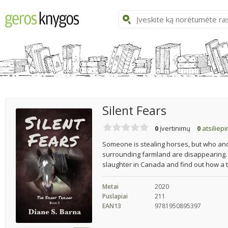
Silent Fears
0
įvertinimų
0
atsiliep
Someone is stealing horses, but who a
surrounding farmland are disappearing. F
slaughter in Canada and find out how a te
Metai
2020
Puslapiai
211
EAN13
9781950895397