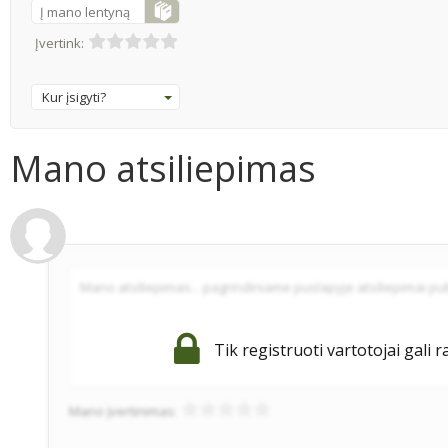
Į mano lentyną
Įvertink:
Kur įsigyti?
Mano atsiliepimas
Tik registruoti vartotojai gali r
Mano įvertinimas: