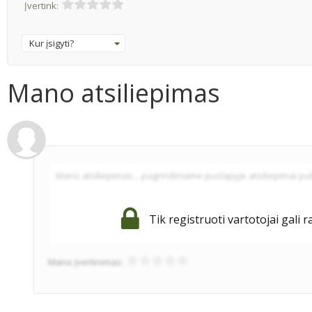
Įvertink:
Kur įsigyti?
Mano atsiliepimas
Tik registruoti vartotojai gali r
Mano įvertinimas: