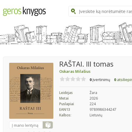
RAŠTAI. III tomas
Oskaras Milašius
0
įvertinimų
0
atsiliep
Leidėjas
Žara
Metai
2026
Puslapiai
224
EAN13
9789986344247
Kalbos:
Lietuvių
Į mano lentyną