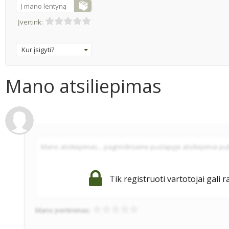
Į mano lentyną
Įvertink:
Kur įsigyti?
Mano atsiliepimas
Tik registruoti vartotojai gali r
Mano įvertinimas: