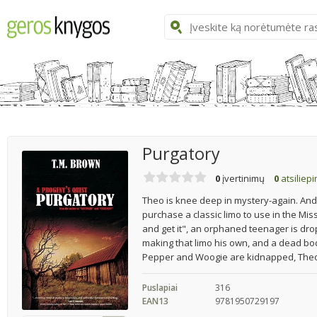
Purgatory
0
įvertinimų
0
atsiliep
Theo is knee deep in mystery-again. And i
purchase a classic limo to use in the Mi
and get it", an orphaned teenager is dro
making that limo his own, and a dead bod
Pepper and Woogie are kidnapped, Theo, 
Puslapiai
316
EAN13
9781950729197