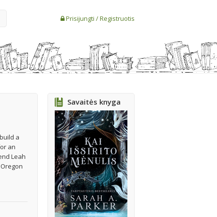
Prisijungti
/
Registruotis
Savaitės knyga
build a
for an
iend Leah
l Oregon