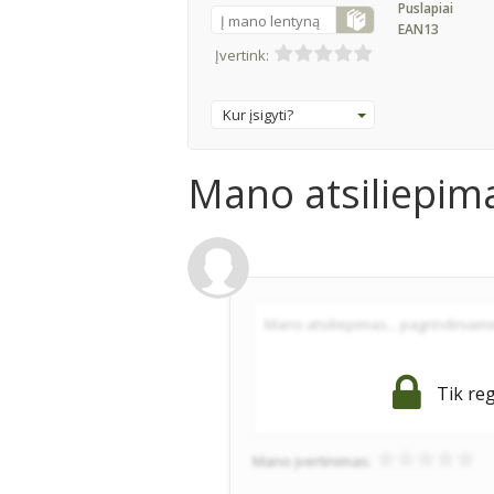
Puslapiai
Į mano lentyną
EAN13
Įvertink:
Kur įsigyti?
Mano atsiliepim
Tik reg
Mano įvertinimas: