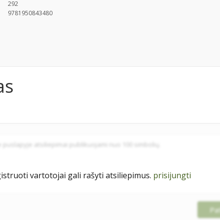
292
9781950843480
as
istruoti vartotojai gali rašyti atsiliepimus.
prisijungti