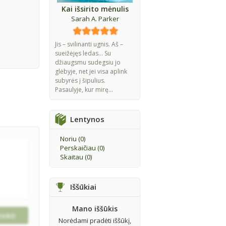
Kai išsirito mėnulis
Sarah A. Parker
Jis – svilinanti ugnis. Aš –
sueižėjęs ledas... Su
džiaugsmu sudegsiu jo
glėbyje, net jei visa aplink
subyrės į šipulius.
Pasaulyje, kur mirę...
Lentynos
Noriu (
0
)
Perskaičiau (
0
)
Skaitau (
0
)
Iššūkiai
Mano iššūkis
Norėdami pradėti iššūkį,