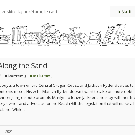
Along the Sand
0
įvertinimų
0
atsiliepimų
alapuya, a town on the Central Oregon Coast, and Jackson Ryder decides to 
nto his motel. His wife, Marilyn Ryder, doesn't want to take on more debt 
ir ongoing dispute prompts Marilyn to leave Jackson and stay with her fr
ry owner and advocate for the Beach Bill, the legislation that will make al
 land. While...
u
2021