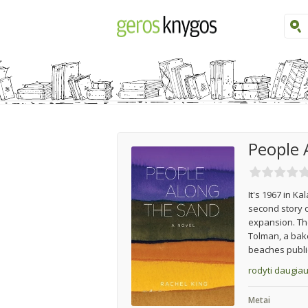
People 
It's 1967 in K
second story o
expansion. The
Tolman, a bake
beaches public
rodyti daugia
Metai