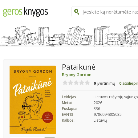
Pataikūnė
Bryony Gordon
0
įvertinimų
0
atsiliep
Leidėjas
Lietuvos rašytojų sąjungo
Metai
2026
Puslapiai
336
EAN13
9786094805035
Kalbos:
Lietuvių