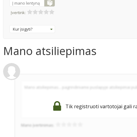
Į mano lentyną
Įvertink:
Kur įsigyti?
Mano atsiliepimas
Tik registruoti vartotojai gali r
Mano įvertinimas: