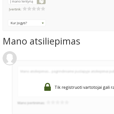
Į mano lentyną
Įvertink:
Kur įsigyti?
Mano atsiliepimas
Tik registruoti vartotojai gali r
Mano įvertinimas: