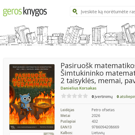
Pasiruošk matematiko
Šimtukininko matemat
2 taisyklės, memai, pa
Danielius Korsakas
0
įvertinimų
0
atsiliep
Leidėjas
Petro ofsetas
Metai
2026
Puslapiai
432
EAN13
9786094208669
Kalbos:
Lietuvių