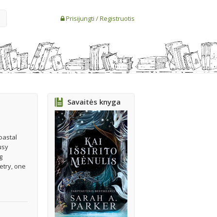
Prisijungti
/
Registruotis
Savaitės knyga
oastal
usy
g
etry, one