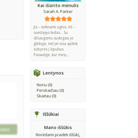
Kai išsirito mėnulis
Sarah A. Parker
Jis – svilinanti ugnis. Aš –
sueižėjęs ledas... Su
džiaugsmu sudegsiu jo
glėbyje, net jei visa aplink
subyrės į šipulius.
Pasaulyje, kur mirę...
Lentynos
Noriu (
0
)
Perskaičiau (
0
)
Skaitau (
0
)
Iššūkiai
Mano iššūkis
Norėdami pradėti iššūkį,