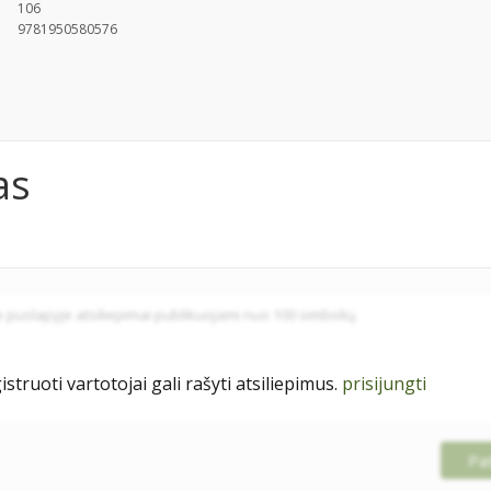
106
9781950580576
as
istruoti vartotojai gali rašyti atsiliepimus.
prisijungti