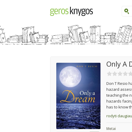
Only A
Don T Resio h
hazard assessm
teaching the n
hazards facing
has to know th
rodyti daugia
Metai