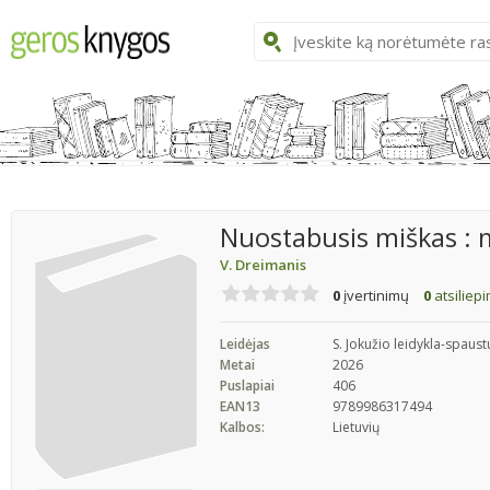
Nuostabusis miškas : 
V. Dreimanis
0
įvertinimų
0
atsiliep
Leidėjas
S. Jokužio leidykla-spaus
Metai
2026
Puslapiai
406
EAN13
9789986317494
Kalbos:
Lietuvių