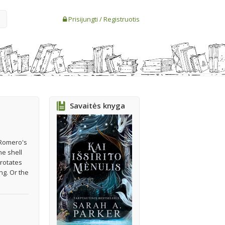
Prisijungti
/
Registruotis
Savaitės knyga
 Romero's
ne shell
 rotates
ing. Or the