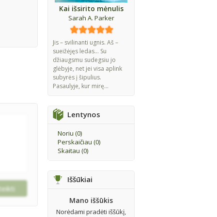
Kai išsirito mėnulis
Sarah A. Parker
Jis – svilinanti ugnis. Aš –
sueižėjęs ledas... Su
džiaugsmu sudegsiu jo
glėbyje, net jei visa aplink
subyrės į šipulius.
Pasaulyje, kur mirę...
Lentynos
Noriu (
0
)
Perskaičiau (
0
)
Skaitau (
0
)
Iššūkiai
Mano iššūkis
Norėdami pradėti iššūkį,