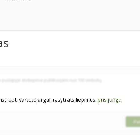
as
istruoti vartotojai gali rašyti atsiliepimus.
prisijungti