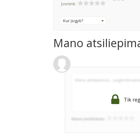
Įvertink:
Kur įsigyti?
Mano atsiliepim
Tik reg
Mano įvertinimas: