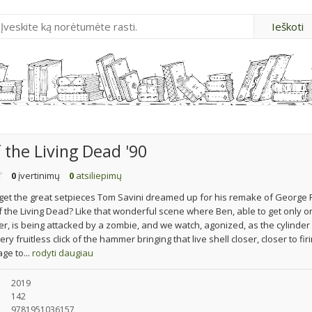
 the Living Dead '90
0
įvertinimų
0
atsiliepimų
get the great setpieces Tom Savini dreamed up for his remake of George
of the Living Dead? Like that wonderful scene where Ben, able to get only o
ver, is being attacked by a zombie, and we watch, agonized, as the cylinder
ery fruitless click of the hammer bringing that live shell closer, closer to fir
ge to...
rodyti daugiau
2019
142
9781951036157