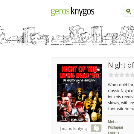
Night of
Who could for
classic Night 
into his revol
slowly, with ev
fantastic homa
Metai
Puslapiai
Į mano lentyną
EAN13