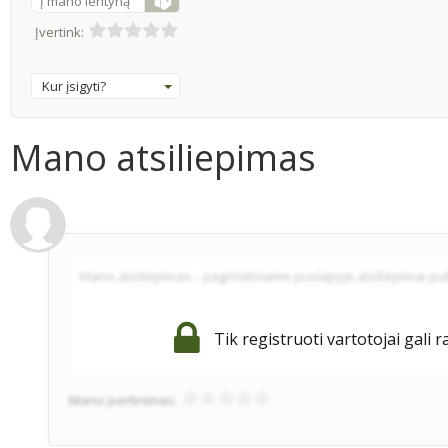
Į mano lentyną
Įvertink:
Kur įsigyti?
Mano atsiliepimas
Tik registruoti vartotojai gali r
Mano įvertinimas: