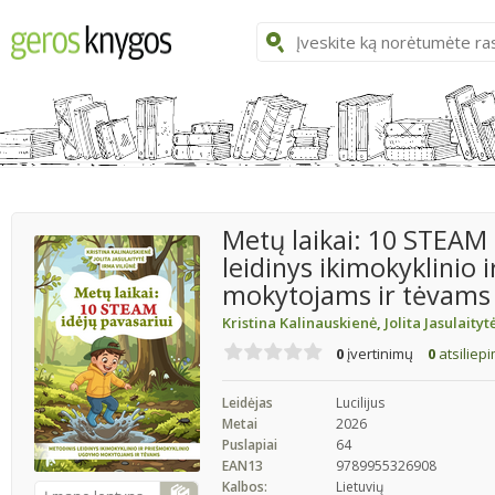
Metų laikai: 10 STEAM 
leidinys ikimokyklinio
mokytojams ir tėvams
Kristina Kalinauskienė
,
Jolita Jasulaityt
0
įvertinimų
0
atsiliep
Leidėjas
Lucilijus
Metai
2026
Puslapiai
64
EAN13
9789955326908
Kalbos:
Lietuvių