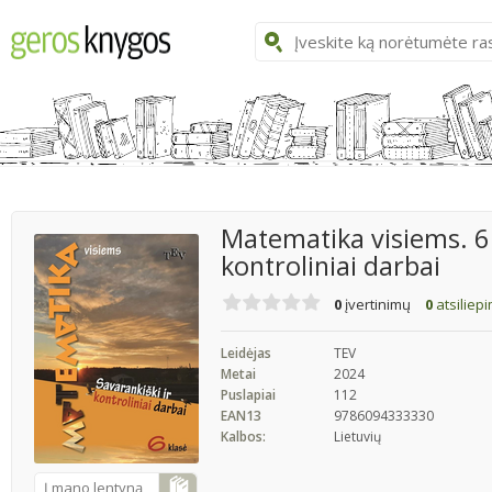
Matematika visiems. 6 
kontroliniai darbai
0
įvertinimų
0
atsiliep
Leidėjas
TEV
Metai
2024
Puslapiai
112
EAN13
9786094333330
Kalbos:
Lietuvių
Į mano lentyną