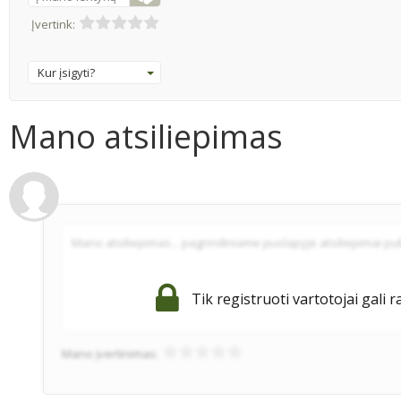
Įvertink:
Kur įsigyti?
Mano atsiliepimas
Tik registruoti vartotojai gali r
Mano įvertinimas: