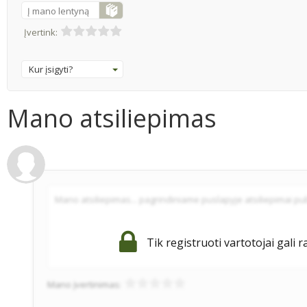
Į mano lentyną
Įvertink:
Kur įsigyti?
Mano atsiliepimas
Tik registruoti vartotojai gali r
Mano įvertinimas: