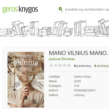
MANO VILNIUS MANO. Ke
Justinas Žilinskas
0
įvertinimų
0
atsiliep
Leidėjas
Aukso žuvys
Metai
2026
Puslapiai
318
EAN13
9786098335811
Kalbos:
Lietuvių