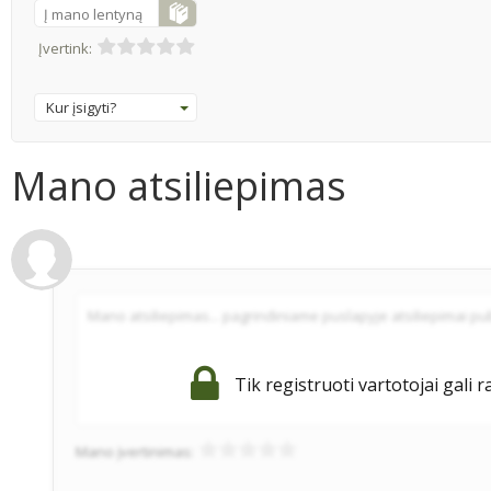
Į mano lentyną
Įvertink:
Kur įsigyti?
Mano atsiliepimas
Tik registruoti vartotojai gali r
Mano įvertinimas: