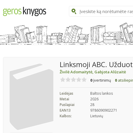
Linksmoji ABC. Užduot
Živilė Adomaitytė
,
Gabjota Alūzaitė
0
įvertinimų
0
atsiliep
Leidėjas
Baltos lankos
Metai
2026
Puslapiai
28
EAN13
9786090902271
Kalbos:
Lietuvių