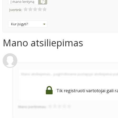
Į mano lentyną
Įvertink:
Kur įsigyti?
Mano atsiliepimas
Tik registruoti vartotojai gali r
Mano įvertinimas: