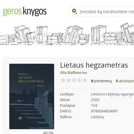
Lietaus hegzametras
Alis Balbierius
0
įvertinimų
0
atsiliep
Leidėjas
Lietuvos rašytojų sąjungo
Metai
2026
Puslapiai
104
EAN13
9786094804991
Kalbos:
Lietuvių