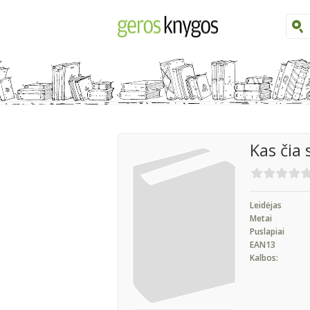
Kas čia 
Leidėjas
Metai
Puslapiai
EAN13
Kalbos: