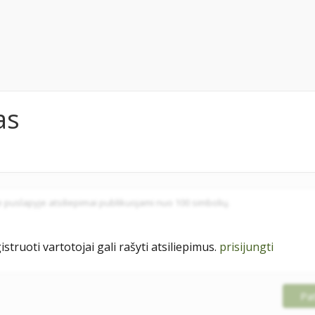
as
istruoti vartotojai gali rašyti atsiliepimus.
prisijungti