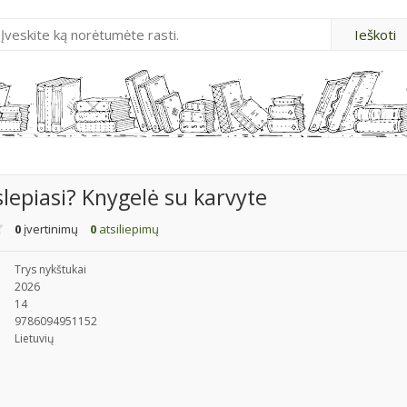
slepiasi? Knygelė su karvyte
0
įvertinimų
0
atsiliepimų
Trys nykštukai
2026
14
9786094951152
Lietuvių