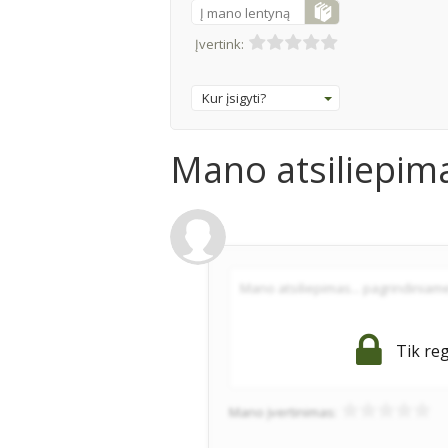
Į mano lentyną
Įvertink:
Kur įsigyti?
Mano atsiliepim
Tik reg
Mano įvertinimas: