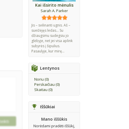
Kai išsirito mėnulis
Sarah A. Parker
Jis – svilinanti ugnis. Aš –
sueižėjęs ledas... Su
džiaugsmu sudegsiu jo
glėbyje, net jei visa aplink
subyrės į šipulius.
Pasaulyje, kur mirę...
Lentynos
Noriu (
0
)
Perskaičiau (
0
)
Skaitau (
0
)
Iššūkiai
Mano iššūkis
Norėdami pradėti iššūkį,