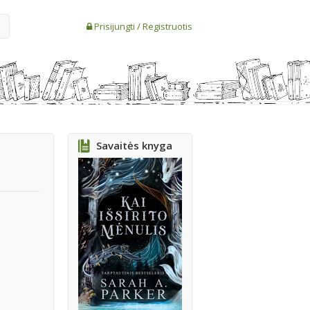
Prisijungti
/
Registruotis
Savaitės knyga