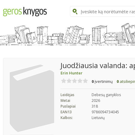
Juodžiausia valanda: 
Erin Hunter
0
įvertinimų
0
atsiliep
Leidėjas
Debesų ganyklos
Metai
2026
Puslapiai
318
EAN13
9786094734045
Kalbos:
Lietuvių