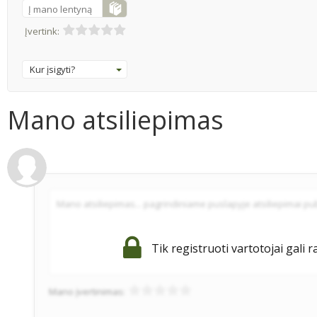
Į mano lentyną
Įvertink:
Kur įsigyti?
Mano atsiliepimas
Tik registruoti vartotojai gali r
Mano įvertinimas: