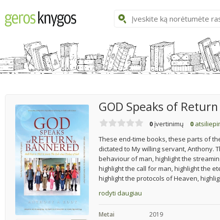
GOD Speaks of Return
0
įvertinimų
0
atsiliep
These end-time books, these parts of the
dictated to My willing servant, Anthony.
behaviour of man, highlight the streamin
highlight the call for man, highlight the 
highlight the protocols of Heaven, highlig
rodyti daugiau
Metai
2019