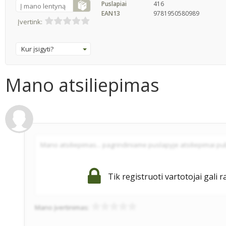
Puslapiai
416
Į mano lentyną
EAN13
9781950580989
Įvertink:
Kur įsigyti?
Mano atsiliepimas
Tik registruoti vartotojai gali r
Mano įvertinimas: