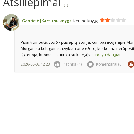
Atsiliepimai
(1)
Gabrielė|Kartu su knyga
įvertino knygą
Visai trumputė, vos 57 puslapių istorija, kuri pasakoja apie Morga
Morgan su kolegomis atvyksta prie ežero, kur ketina nerūpesti
išgaruoja, kuomet ji sutinka su kolegės...
rodyti daugiau
2026-06-02 12:23
Patinka (1)
Komentarai (
0
)