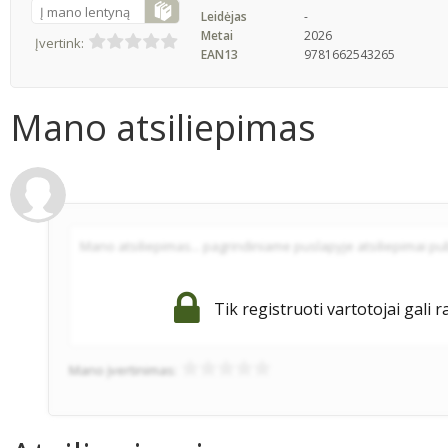
Į mano lentyną
Leidėjas
-
Metai
2026
Įvertink:
EAN13
9781662543265
Mano atsiliepimas
Tik registruoti vartotojai gali r
Mano įvertinimas: