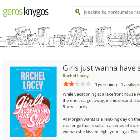
Girls just wanna have 
Rachel Lacey
1
įvertinimų
1
atsiliep
While vacationing at a lakefront house wi
the one that got away, in this second-
Rachel Lacey.
All Morgan wants is a relaxing day on th
challenge that results in a series of incr
woman she kissed eight years ago. This..