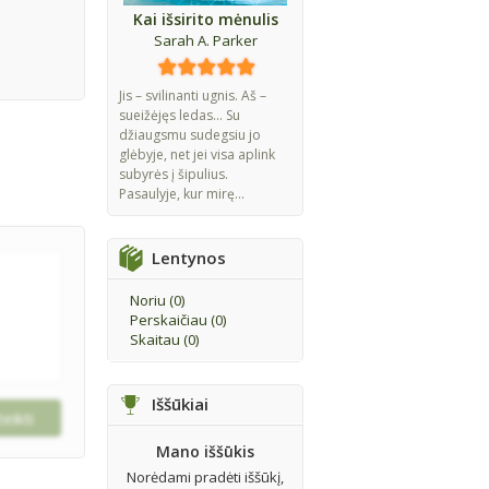
Kai išsirito mėnulis
Sarah A. Parker
Jis – svilinanti ugnis. Aš –
sueižėjęs ledas... Su
džiaugsmu sudegsiu jo
glėbyje, net jei visa aplink
subyrės į šipulius.
Pasaulyje, kur mirę...
Lentynos
Noriu (
0
)
Perskaičiau (
0
)
Skaitau (
0
)
Iššūkiai
Mano iššūkis
Norėdami pradėti iššūkį,