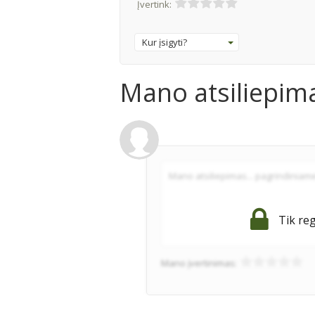
Įvertink:
Kur įsigyti?
Mano atsiliepim
Tik reg
Mano įvertinimas: