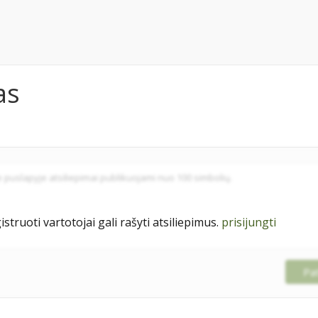
as
istruoti vartotojai gali rašyti atsiliepimus.
prisijungti