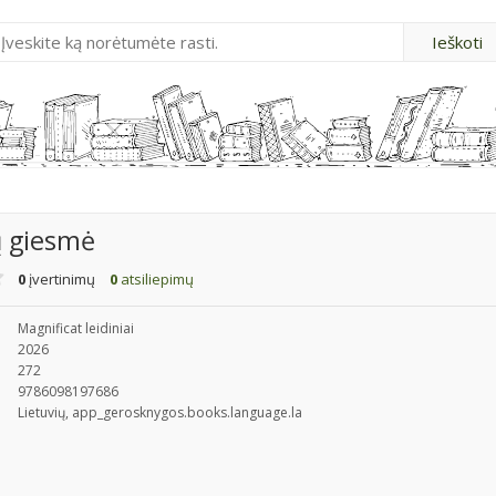
 giesmė
0
įvertinimų
0
atsiliepimų
Magnificat leidiniai
2026
272
9786098197686
Lietuvių, app_gerosknygos.books.language.la