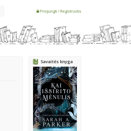
Prisijungti
/
Registruotis
Savaitės knyga