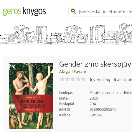
Genderizmo skerspjūvis.
Abigail Favale
0
įvertinimų
0
atsiliep
Leidėjas
Katalikų pasaulio leidiniai
Metai
2026
Puslapiai
294
EAN13
9789955295570
Kalbos:
Lietuvių