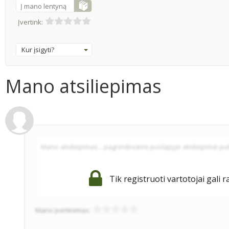
Į mano lentyną
Įvertink:
Kur įsigyti?
Mano atsiliepimas
Tik registruoti vartotojai gali r
Mano įvertinimas: