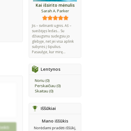
Kai išsirito mėnulis
Sarah A. Parker
Jis – svilinanti ugnis. Aš –
sueižėjęs ledas... Su
džiaugsmu sudegsiu jo
glėbyje, net jei visa aplink
subyrės į šipulius.
Pasaulyje, kur mirę...
Lentynos
Noriu (
0
)
Perskaičiau (
0
)
Skaitau (
0
)
Iššūkiai
Mano iššūkis
Norėdami pradėti iššūkį,