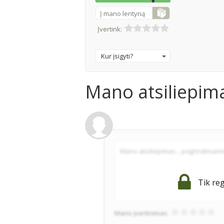
Į mano lentyną
Įvertink:
Kur įsigyti?
Mano atsiliepim
Tik reg
Mano įvertinimas: