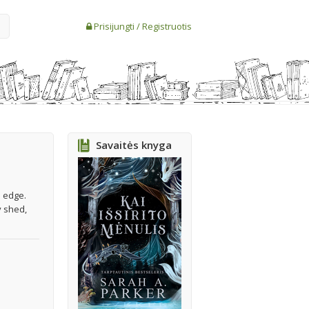
Prisijungti
/
Registruotis
Savaitės knyga
n edge.
y shed,