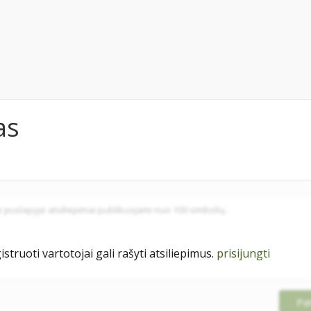
as
istruoti vartotojai gali rašyti atsiliepimus.
prisijungti