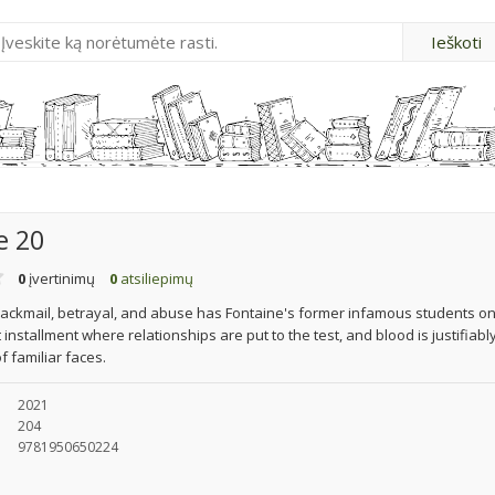
e 20
0
įvertinimų
0
atsiliepimų
blackmail, betrayal, and abuse has Fontaine's former infamous students o
 installment where relationships are put to the test, and blood is justifiabl
f familiar faces.
2021
204
9781950650224