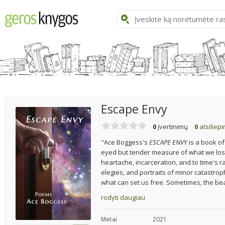
Escape Envy
0
įvertinimų
0
atsiliep
"Ace Boggess's
ESCAPE ENVY
is a book of
eyed but tender measure of what we los
heartache, incarceration, and to time's 
elegies, and portraits of minor catastr
what can set us free. Sometimes, the bea
rodyti daugiau
Metai
2021