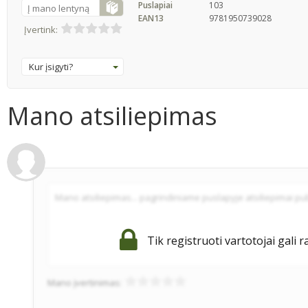
Puslapiai
103
Į mano lentyną
EAN13
9781950739028
Įvertink:
Kur įsigyti?
Mano atsiliepimas
Tik registruoti vartotojai gali r
Mano įvertinimas: