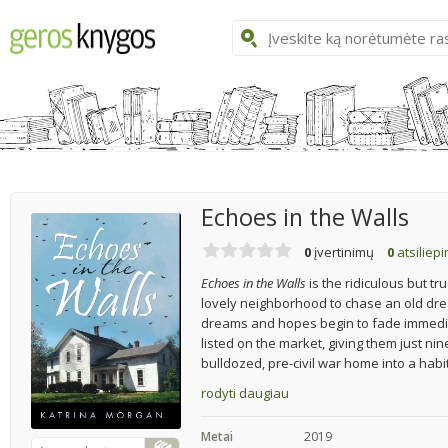
Echoes in the Walls
0
įvertinimų
0
atsiliep
Echoes in the Walls
is the ridiculous but tr
lovely neighborhood to chase an old dre
dreams and hopes begin to fade immediate
listed on the market, giving them just ni
bulldozed, pre-civil war home into a habit
rodyti daugiau
Metai
2019