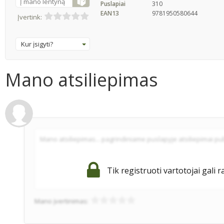
Į mano lentyną
Puslapiai
310
EAN13
9781950580644
Įvertink:
Kur įsigyti?
Mano atsiliepimas
Tik registruoti vartotojai gali r
Mano įvertinimas: