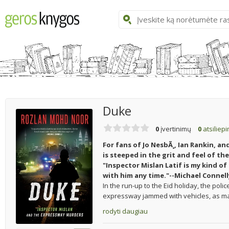
Duke
0
įvertinimų
0
atsiliep
For fans of Jo NesbÃ¸, Ian Rankin, an
is steeped in the grit and feel of the
"Inspector Mislan Latif is my kind o
with him any time."--Michael Connell
In the run-up to the Eid holiday, the pol
expressway jammed with vehicles, as man
rodyti daugiau