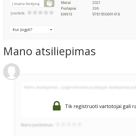
Metai
2021
Į mano lentyną
Puslapiai
336
Įvertink:
EAN13
9781950691418
Kur įsigyti?
Mano atsiliepimas
Tik registruoti vartotojai gali r
Mano įvertinimas: