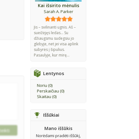
Kai išsirito mėnulis
Sarah A. Parker
Jis – svilinanti ugnis. Aš –
sueižėjęs ledas... Su
džiaugsmu sudegsiu jo
glėbyje, net jei visa aplink
subyrės į šipulius.
Pasaulyje, kur mirę...
Lentynos
Noriu (
0
)
Perskaičiau (
0
)
Skaitau (
0
)
Iššūkiai
Mano iššūkis
Norėdami pradėti iššūkį,