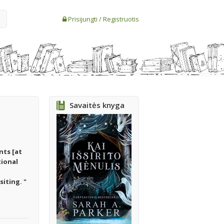
Prisijungti
/
Registruotis
Savaitės knyga
nts [at
tional
iting. "