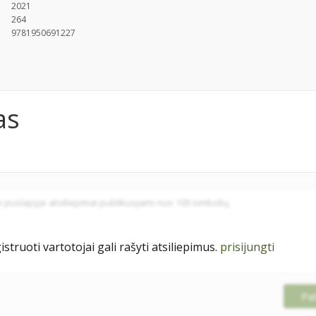
2021
264
9781950691227
as
istruoti vartotojai gali rašyti atsiliepimus.
prisijungti