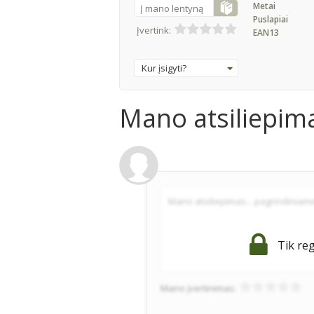
Metai
Į mano lentyną
Puslapiai
Įvertink:
EAN13
Kur įsigyti?
Mano atsiliepim
Tik reg
Mano įvertinimas: