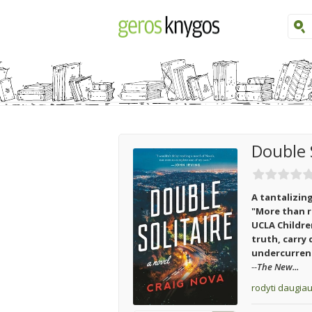
Double S
A tantalizing
"More than re
UCLA Childre
truth, carry
undercurrents
--
The New...
rodyti daugia