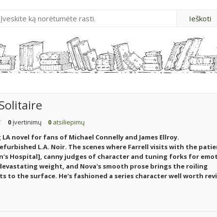
olitaire
0
įvertinimų
0
atsiliepimų
 LA novel for fans of Michael Connelly and James Ellroy.
furbished L.A. Noir. The scenes where Farrell visits with the patie
n's Hospital], canny judges of character and tuning forks for emo
 devastating weight, and Nova's smooth prose brings the roiling
 to the surface. He's fashioned a series character well worth revis
u