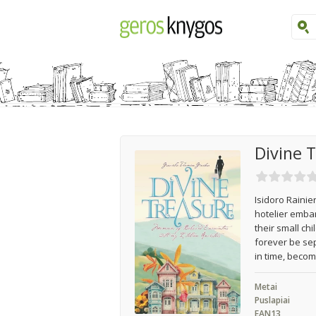
Divine 
Isidoro Rainie
hotelier embar
their small ch
forever be sep
in time, becom
Metai
Puslapiai
EAN13