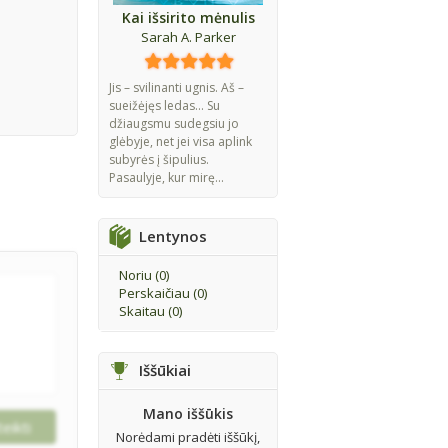
Kai išsirito mėnulis
Sarah A. Parker
Jis – svilinanti ugnis. Aš –
sueižėjęs ledas... Su
džiaugsmu sudegsiu jo
glėbyje, net jei visa aplink
subyrės į šipulius.
Pasaulyje, kur mirę...
Lentynos
Noriu (
0
)
Perskaičiau (
0
)
Skaitau (
0
)
Iššūkiai
Mano iššūkis
Norėdami pradėti iššūkį,