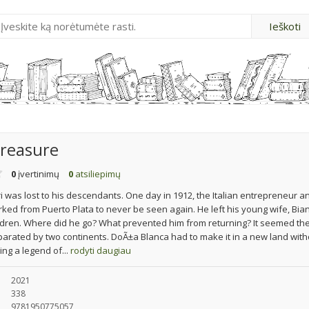
Treasure
0
įvertinimų
0
atsiliepimų
ri was lost to his descendants. One day in 1912, the Italian entrepreneur a
ked from Puerto Plata to never be seen again. He left his young wife, Bia
ildren. Where did he go? What prevented him from returning? It seemed th
arated by two continents. DoÃ±a Blanca had to make it in a new land with
ing a legend of...
rodyti daugiau
2021
338
9781950775057