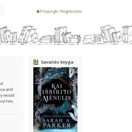
Prisijungti
/
Registruotis
Savaitės knyga
nd
nca and
ey would
out him,