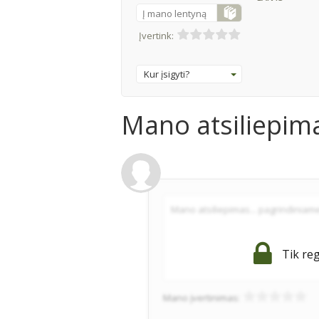
Į mano lentyną
Įvertink:
Kur įsigyti?
Mano atsiliepim
Tik reg
Mano įvertinimas: