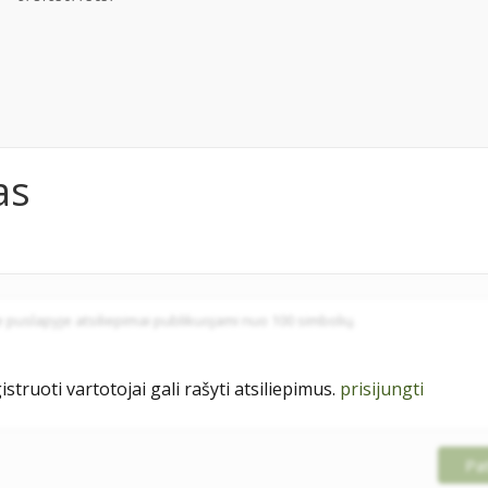
as
istruoti vartotojai gali rašyti atsiliepimus.
prisijungti