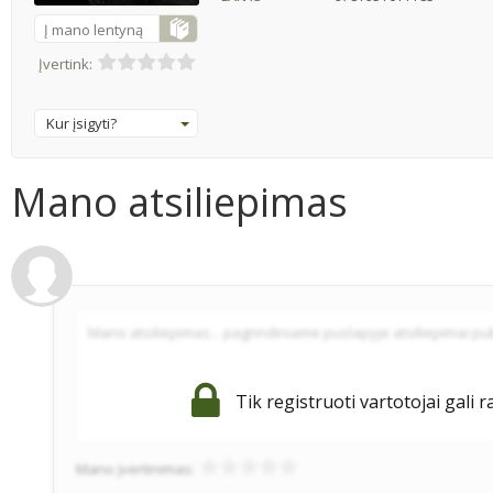
Į mano lentyną
Įvertink:
Kur įsigyti?
Mano atsiliepimas
Tik registruoti vartotojai gali r
Mano įvertinimas: