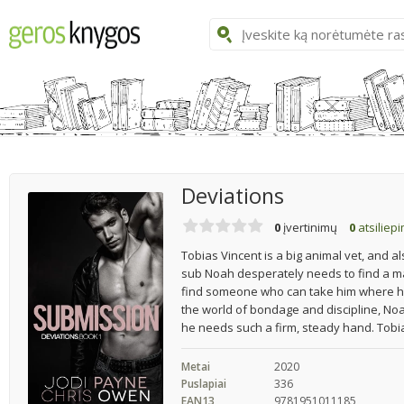
Deviations
0
įvertinimų
0
atsiliep
Tobias Vincent is a big animal vet, and 
sub Noah desperately needs to find a ma
find someone who can take him where he
the world of bondage and discipline, No
he needs such a firm, steady hand. Tobias
Metai
2020
Puslapiai
336
EAN13
9781951011185