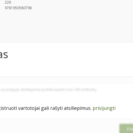
226
9781950580798
as
istruoti vartotojai gali rašyti atsiliepimus.
prisijungti