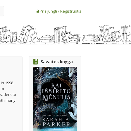
Prisijungti
/
Registruotis
Savaitės knyga
 in 1998.
 to
eaders to
with many