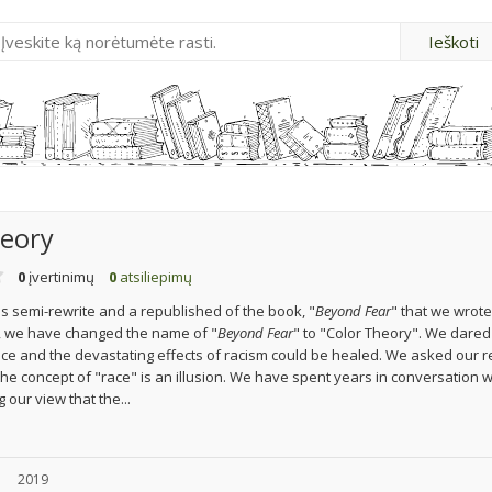
heory
0
įvertinimų
0
atsiliepimų
 is semi-rewrite and a republished of the book, "
Beyond Fear
" that we wrote
n, we have changed the name of "
Beyond Fear
" to "Color Theory". We dared
ace and the devastating effects of racism could be healed. We asked our r
the concept of "race" is an illusion. We have spent years in conversation 
 our view that the...
u
2019