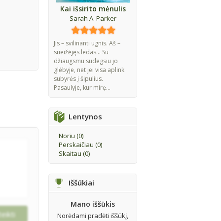
Kai išsirito mėnulis
Sarah A. Parker
Jis – svilinanti ugnis. Aš –
sueižėjęs ledas... Su
džiaugsmu sudegsiu jo
glėbyje, net jei visa aplink
subyrės į šipulius.
Pasaulyje, kur mirę...
Lentynos
Noriu (
0
)
Perskaičiau (
0
)
Skaitau (
0
)
Iššūkiai
Mano iššūkis
Norėdami pradėti iššūkį,