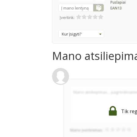
Puslapiai
Į mano lentyną
EAN13
Įvertink:
Kur įsigyti?
Mano atsiliepim
Tik reg
Mano įvertinimas: