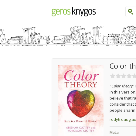
Color t
"
Color Theory
"
In this versio
believe that r
consider that 
people sharing
rodyti daugia
Metai