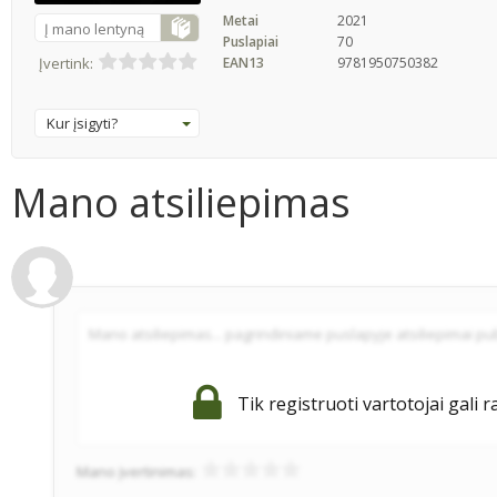
Metai
2021
Į mano lentyną
Puslapiai
70
EAN13
9781950750382
Įvertink:
Kur įsigyti?
Mano atsiliepimas
Tik registruoti vartotojai gali r
Mano įvertinimas: