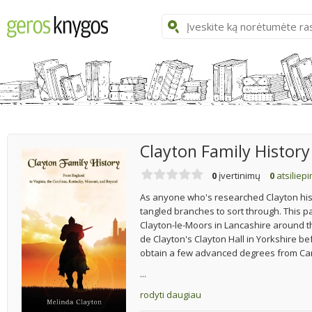
Clayton Family History
0
įvertinimų
0
atsiliep
As anyone who's researched Clayton histo
tangled branches to sort through. This pa
Clayton-le-Moors in Lancashire around th
de Clayton's Clayton Hall in Yorkshire b
obtain a few advanced degrees from Ca
...
rodyti daugiau