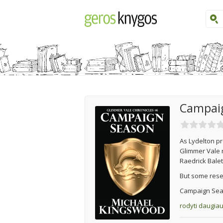
Campai
As Lydelton pr
Glimmer Vale re
Raedrick Balet
But some rese
Campaign Seaso
rodyti daugia