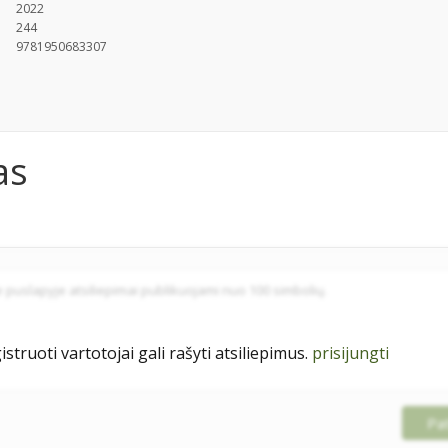
2022
244
9781950683307
as
istruoti vartotojai gali rašyti atsiliepimus.
prisijungti