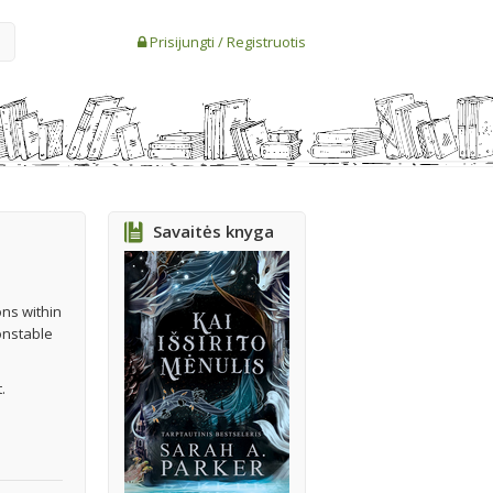
Prisijungti
/
Registruotis
Savaitės knyga
ons within
Constable
.