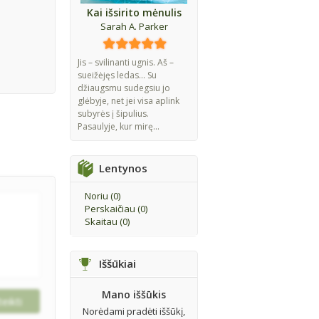
Kai išsirito mėnulis
Sarah A. Parker
Jis – svilinanti ugnis. Aš –
sueižėjęs ledas... Su
džiaugsmu sudegsiu jo
glėbyje, net jei visa aplink
subyrės į šipulius.
Pasaulyje, kur mirę...
Lentynos
Noriu (
0
)
Perskaičiau (
0
)
Skaitau (
0
)
Iššūkiai
Mano iššūkis
Norėdami pradėti iššūkį,