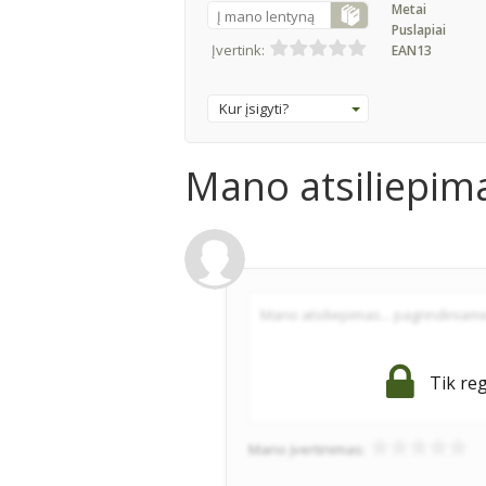
Metai
Į mano lentyną
Puslapiai
Įvertink:
EAN13
Kur įsigyti?
Mano atsiliepim
Tik reg
Mano įvertinimas: