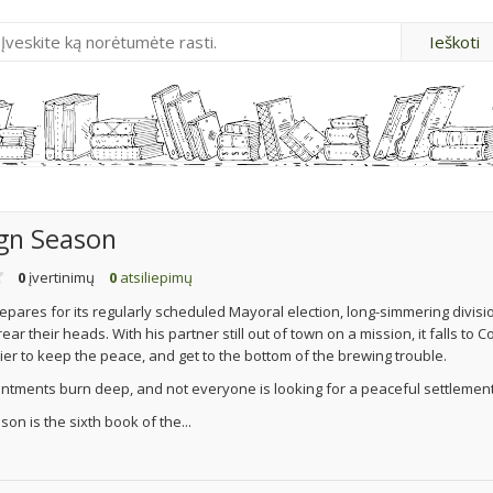
gn Season
0
įvertinimų
0
atsiliepimų
epares for its regularly scheduled Mayoral election, long-simmering divisi
ar their heads. With his partner still out of town on a mission, it falls to 
ier to keep the peace, and get to the bottom of the brewing trouble.
ntments burn deep, and not everyone is looking for a peaceful settlement
n is the sixth book of the...
u