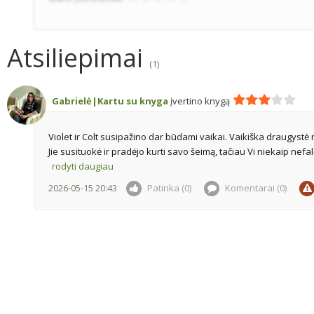
Atsiliepimai
(1)
Gabrielė|Kartu su knyga
įvertino knygą
Violet ir Colt susipažino dar būdami vaikai. Vaikiška draugystė n
Jie susituokė ir pradėjo kurti savo šeimą, tačiau Vi niekaip nefa
rodyti daugiau
2026-05-15 20:43
Patinka (0)
Komentarai (
0
)