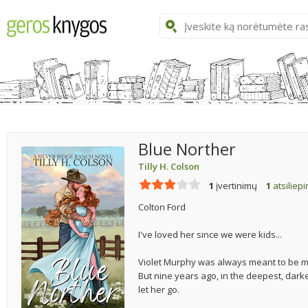
Blue Norther
Tilly H. Colson
1
įvertinimų
1
atsiliep
Colton Ford
I've loved her since we were kids...
Violet Murphy was always meant to be mi
But nine years ago, in the deepest, darkes
let her go.