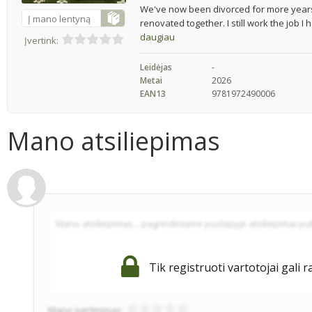
We've now been divorced for more years t
Į mano lentyną
renovated together. I still work the job I h
daugiau
Įvertink:
Leidėjas
-
Metai
2026
EAN13
9781972490006
Mano atsiliepimas
Tik registruoti vartotojai gali r
Mano įvertinimas: