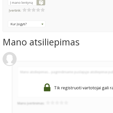
Į mano lentyną
Įvertink:
Kur įsigyti?
Mano atsiliepimas
Tik registruoti vartotojai gali r
Mano įvertinimas: