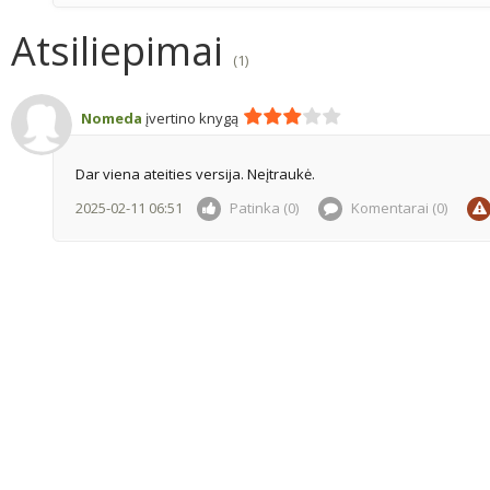
Atsiliepimai
(1)
Nomeda
įvertino knygą
Dar viena ateities versija. Neįtraukė.
2025-02-11 06:51
Patinka (0)
Komentarai (
0
)