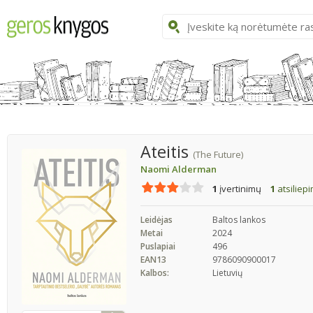
Ateitis
(The Future)
Naomi Alderman
1
įvertinimų
1
atsiliep
Leidėjas
Baltos lankos
Metai
2024
Puslapiai
496
EAN13
9786090900017
Kalbos:
Lietuvių