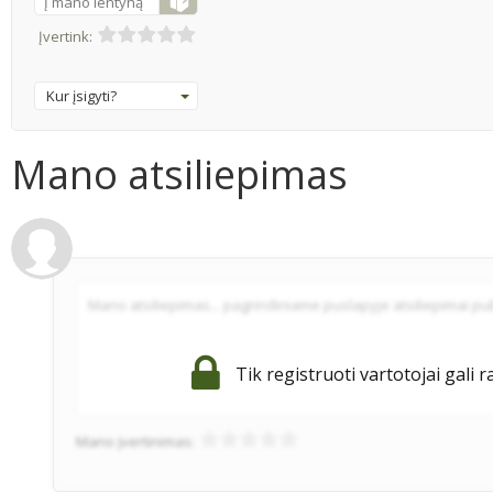
Į mano lentyną
Įvertink:
Kur įsigyti?
Mano atsiliepimas
Tik registruoti vartotojai gali r
Mano įvertinimas: