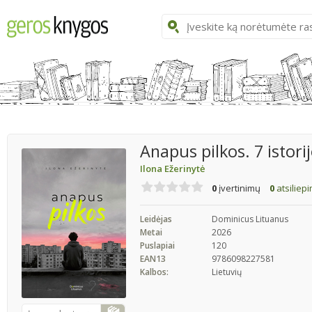
Anapus pilkos. 7 istori
Ilona Ežerinytė
0
įvertinimų
0
atsiliep
Leidėjas
Dominicus Lituanus
Metai
2026
Puslapiai
120
EAN13
9786098227581
Kalbos:
Lietuvių