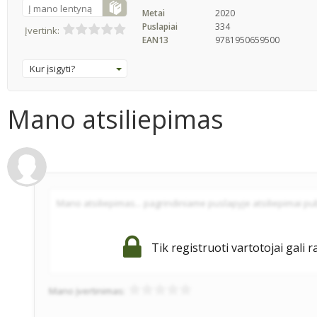
Į mano lentyną
Metai
2020
Puslapiai
334
Įvertink:
EAN13
9781950659500
Kur įsigyti?
Mano atsiliepimas
Tik registruoti vartotojai gali r
Mano įvertinimas: