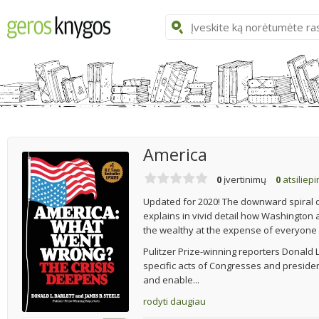
America
0
įvertinimų
0
atsiliep
Updated for 2020! The downward spiral of
explains in vivid detail how Washington 
the wealthy at the expense of everyone 
Pulitzer Prize-winning reporters Donald 
specific acts of Congresses and preside
and enable...
rodyti daugiau