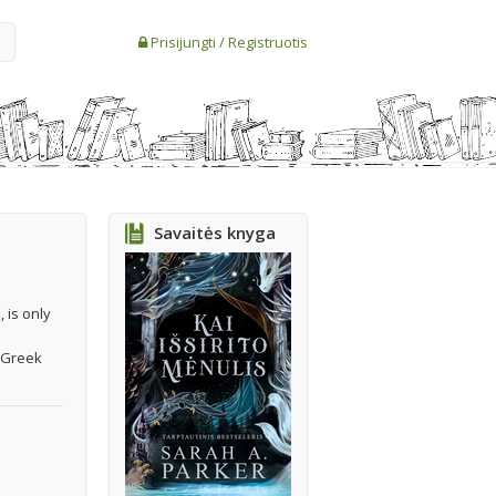
Prisijungti
/
Registruotis
Savaitės knyga
 is only
r Greek