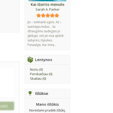
Kai išsirito mėnulis
Sarah A. Parker
Jis – svilinanti ugnis. Aš –
sueižėjęs ledas... Su
džiaugsmu sudegsiu jo
glėbyje, net jei visa aplink
subyrės į šipulius.
Pasaulyje, kur mirę...
Lentynos
Noriu (
0
)
Perskaičiau (
0
)
Skaitau (
0
)
Iššūkiai
Mano iššūkis
Norėdami pradėti iššūkį,