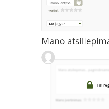
Į mano lentyną
Įvertink:
Kur įsigyti?
Mano atsiliepim
Tik reg
Mano įvertinimas: