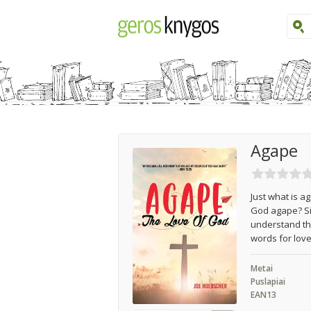
Agape
Just what is a
God agape? Sin
understand th
words for lov
Metai
Puslapiai
EAN13