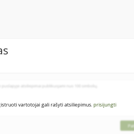
as
istruoti vartotojai gali rašyti atsiliepimus.
prisijungti