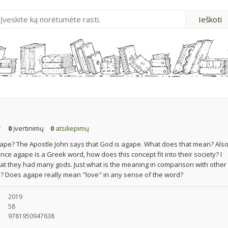
0
įvertinimų
0
atsiliepimų
gape? The Apostle John says that God is agape. What does that mean? Also,
ce agape is a Greek word, how does this concept fit into their society? I
at they had many gods. Just what is the meaning in comparison with othe
e? Does agape really mean "love" in any sense of the word?
2019
58
9781950947638