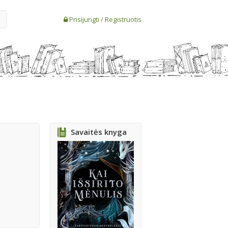
Prisijungti
/
Registruotis
Savaitės knyga