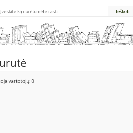
aurutė
ja vartotojų: 0